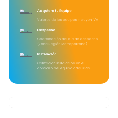
Adquiere tu Equipo
Valores de los equipos incluyen IVA
Despacho
Coordinación del día de despacho
(Zona Región Metropolitana)
Instalación
Cotización Instalación en el
domicilio del equipo adquirido