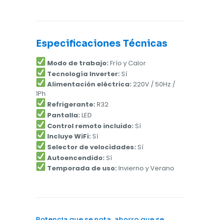
Especificaciones Técnicas
Modo de trabajo:
Frío y Calor
Tecnología Inverter:
Sí
Alimentación eléctrica:
220V / 50Hz /
1Ph
Refrigerante:
R32
Pantalla:
LED
Control remoto incluido:
Sí
Incluye WiFi:
Sí
Selector de velocidades:
Sí
Autoencendido:
Sí
Temporada de uso:
Invierno y Verano
Potencia que se nota, ahorro que se