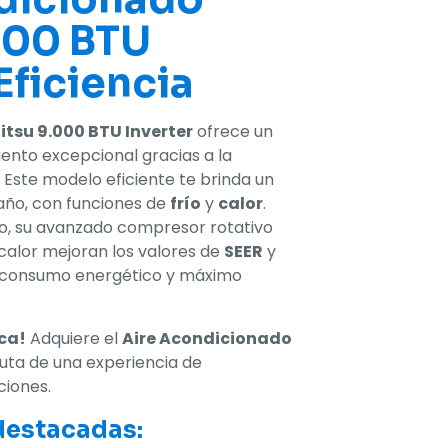
.000 BTU
 Eficiencia
itsu 9.000 BTU Inverter
ofrece un
ento excepcional gracias a la
. Este modelo eficiente te brinda un
año, con funciones de
frío
y
calor
.
io, su avanzado compresor rotativo
calor mejoran los valores de
SEER
y
o consumo energético y máximo
ica!
Adquiere el
Aire Acondicionado
ruta de una experiencia de
ciones.
destacadas: