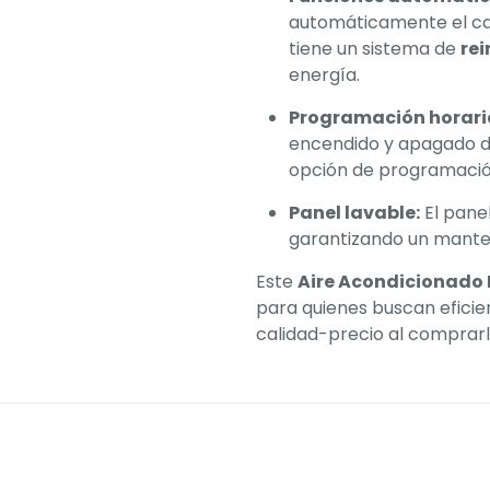
automáticamente el cau
tiene un sistema de
re
energía.
Programación horar
encendido y apagado de
opción de programaci
Panel lavable:
El panel
garantizando un manten
Este
Aire Acondicionado 
para quienes buscan eficien
calidad-precio al comprarl