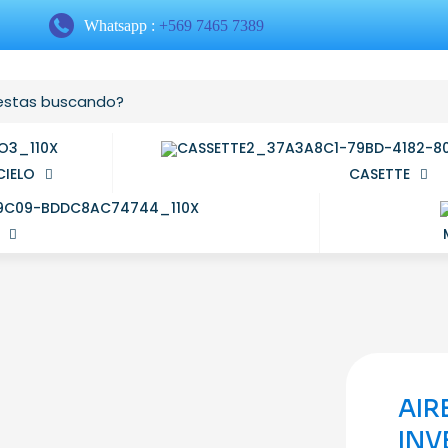
Whatsapp :
+569 7465 7389
CIELO
CASETTE
AIR
INV