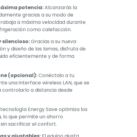
áxima potencia:
Alcanzarás la
idamente gracias a su modo de
trabaja a máxima velocidad durante
efrigeración como calefacción.
y silencioso:
Gracias a su nueva
ón y diseño de las lamas, disfruta de
buido eficientemente y de forma
ne (opcional):
Conéctalo a tu
nte una interface wireless LAN, que se
a controlarlo a distancia desde
 tecnología Energy Save optimiza los
, lo que permite un ahorro
sin sacrificar el confort.
s y ajustables:
El equipo ajusta