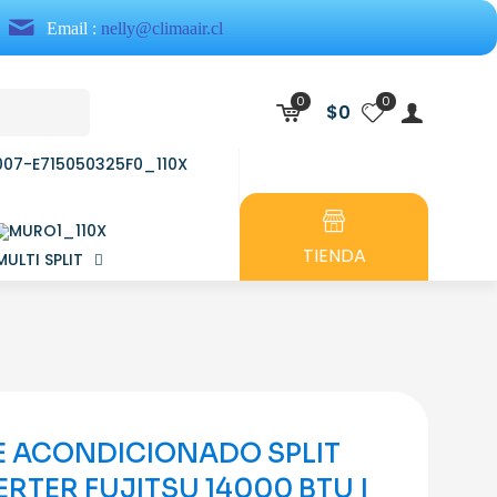
Email :
nelly@climaair.cl
0
0
$0
TIENDA
MULTI SPLIT
E ACONDICIONADO SPLIT
ERTER FUJITSU 14000 BTU |