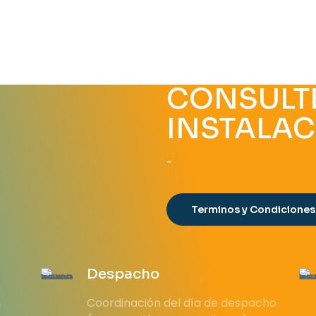
CONSULTE
INSTALA
-
Terminos y Condiciones
Despacho
n
Coordinación del día de despacho