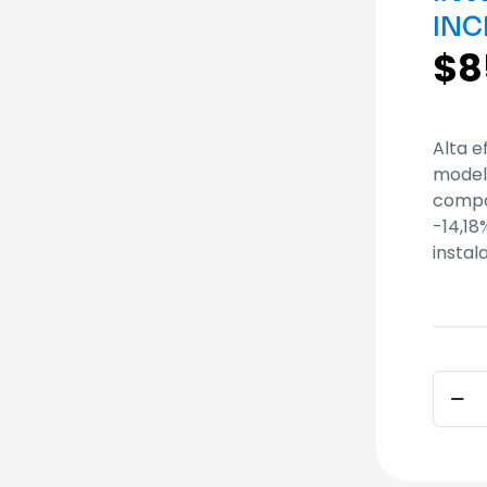
INC
$
8
Alta e
model
compa
-14,18
instal