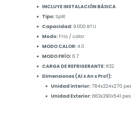
INCLUYE INSTALACIÓN BÁSICA
Tipo:
Split
Capacidad:
9.000 BTU
Modo:
Frío / calor
MODO CALOR:
4.0
MODO FRÍO:
6.7
CARGA DE REFRIGERANTE:
R32
Dimensiones (Al x An x Prof):
Unidad interior:
784x224x270 pes
Unidad Exterior:
663x290x541 pes