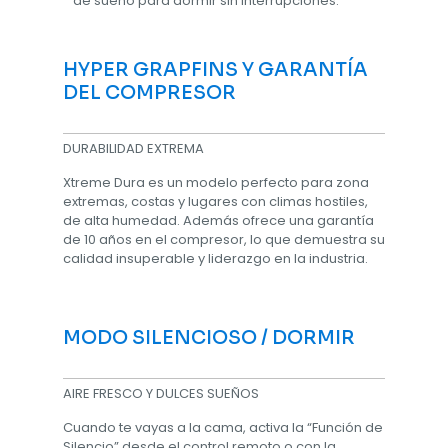
de sueño para dormir sin interrupciones.
HYPER GRAPFINS Y GARANTÍA
DEL COMPRESOR
DURABILIDAD EXTREMA
Xtreme Dura es un modelo perfecto para zona
extremas, costas y lugares con climas hostiles,
de alta humedad. Además ofrece una garantía
de 10 años en el compresor, lo que demuestra su
calidad insuperable y liderazgo en la industria.
MODO SILENCIOSO / DORMIR
AIRE FRESCO Y DULCES SUEÑOS
Cuando te vayas a la cama, activa la “Función de
Silencio” desde el control remoto o con la